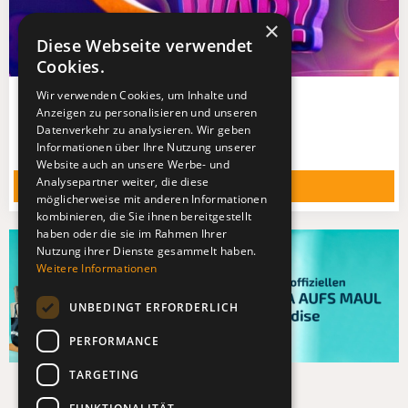
×
Diese Webseite verwendet
Cookies.
Wir verwenden Cookies, um Inhalte und
Wer weiß wie wann was war?
Anzeigen zu personalisieren und unseren
2 Termine ab 06.11.26
Datenverkehr zu analysieren. Wir geben
EMG Studio 8
Informationen über Ihre Nutzung unserer
Website auch an unsere Werbe- und
Analysepartner weiter, die diese
TERMINE ZEIGEN
möglicherweise mit anderen Informationen
kombinieren, die Sie ihnen bereitgestellt
haben oder die sie im Rahmen Ihrer
Nutzung ihrer Dienste gesammelt haben.
Weitere Informationen
UNBEDINGT ERFORDERLICH
PERFORMANCE
TARGETING