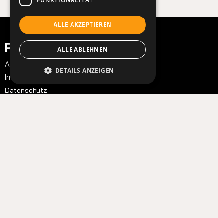
FUNKTIONALITÄT
ALLE AKZEPTIEREN
Rechtliches
ALLE ABLEHNEN
AGB
DETAILS ANZEIGEN
Impressum
Datenschutz
Fragen zur Bestellung?
FAQ ansehen
tickettoaster Support
Tel.: +49 561 350 296 28 - 0
hallo@tickettoaster.de