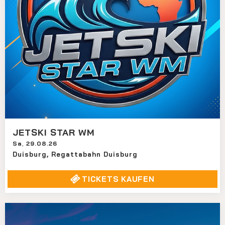
JETSKI STAR WM
Sa
,
29.08.26
Duisburg
,
Regattabahn Duisburg
TICKETS KAUFEN